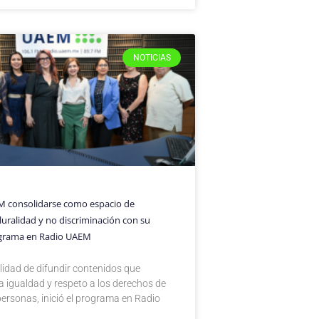
NOTICIAS
 consolidarse como espacio de
luralidad y no discriminación con su
grama en Radio UAEM
alidad de difundir contenidos que
a igualdad y respeto a los derechos de
personas, inició el programa en Radio