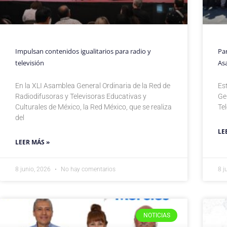
Impulsan contenidos igualitarios para radio y
Par
televisión
As
En la XLI Asamblea General Ordinaria de la Red de
Es
Radiodifusoras y Televisoras Educativas y
Ge
Culturales de México, la Red México, que se realiza
Te
del
LE
LEER MÁS »
8 junio, 2026
No hay comentarios
8 j
NOTICIAS