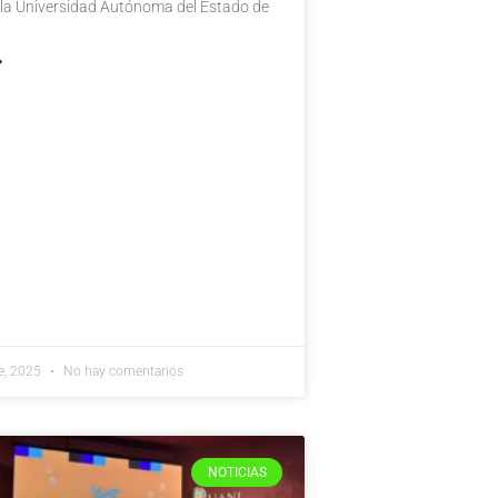
 la Universidad Autónoma del Estado de
»
e, 2025
No hay comentarios
NOTICIAS