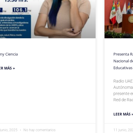
ny Ciencia
Presenta R
Nacional de
Educativas
ER MÁS »
Radio UAEM
Autónoma 
presente e
Red de Rad
LEER MÁS 
junio, 2025
No hay comentarios
11 junio, 2