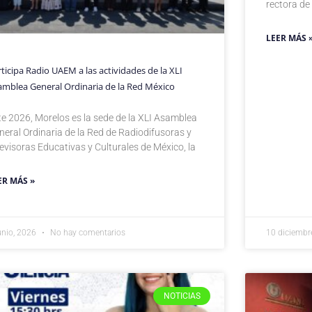
rectora de
LEER MÁS 
ticipa Radio UAEM a las actividades de la XLI
amblea General Ordinaria de la Red México
te 2026, Morelos es la sede de la XLI Asamblea
neral Ordinaria de la Red de Radiodifusoras y
levisoras Educativas y Culturales de México, la
ER MÁS »
unio, 2026
No hay comentarios
10 diciembr
NOTICIAS