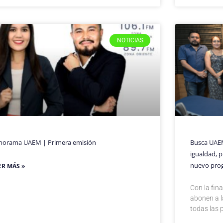
NOTICIAS
norama UAEM | Primera emisión
Busca UAEM
igualdad, p
nuevo pro
ER MÁS »
Con la fin
abonen a l
todas las 